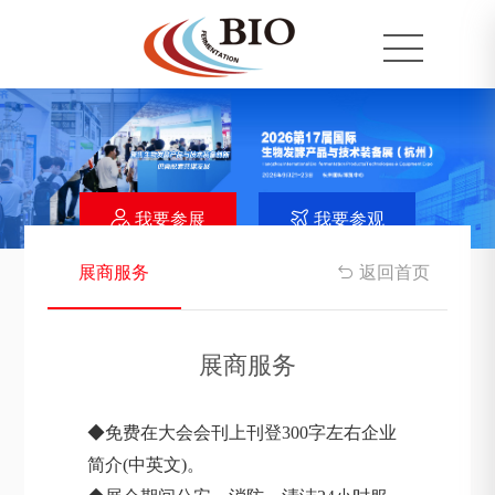
我要参展
我要参观


展商服务
返回首页

展商服务
◆免费在大会会刊上刊登300字左右企业
简介(中英文)。