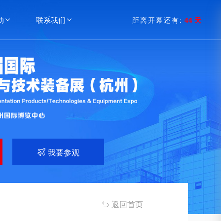
动
联系我们
距离开幕还有:
44 天


我要参观

返回首页
