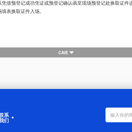
以凭借预登记成功凭证或预登记确认函至现场预登记处换取证件
场填表换取证件入场。
CAIE

联系
我们