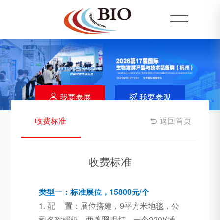
我要参展
我要参观


收费标准
返回首页

收费标准
类型一：标准展位，15800元/个
1. 配 置：展位搭建，9平方米地毯，公
司名称楣板，两盏照明灯、一个220V插